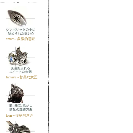
smart～象徴的意匠
fantasy～甘美な意匠
icon～役柄的意匠