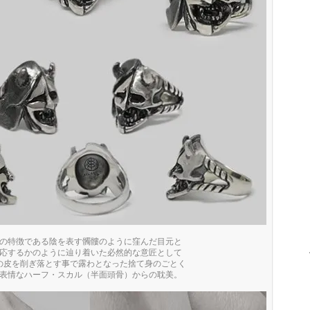
の特徴である陰を表す髑髏のように窪んだ目元と
応するかのように辿り着いた必然的な意匠として
の皮を削ぎ落とす事で露わとなった捨て身のごとく
表情なハーフ・スカル（半面頭骨）からの耽美。