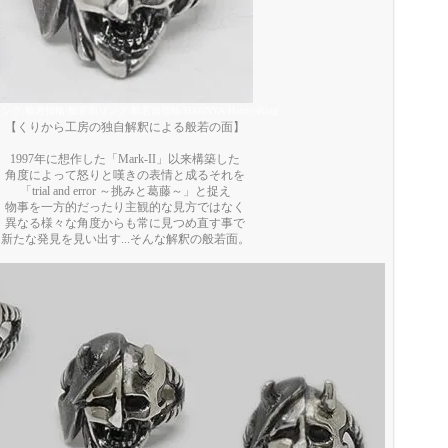
ング/般若指輪/般若面リング/般若面指輪/HANNYA/HannyaRing
【くりから工房の独自解釈による般若の面】
1997年に想作した「Mark-II」以来構築した
角度によって怒りと嘆きの表情と成るそれを
「trial and error ～挑みと葛藤～」と捉え
物事を一方的だったり主観的な見方ではなく
異なる様々な角度からも常に見つめ直す事で
新たな発見を見い出す...そんな解釈の般若面。