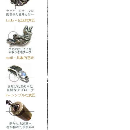
Lucks～伝説的意匠
motif～具象的意匠
it～シンプルな意匠