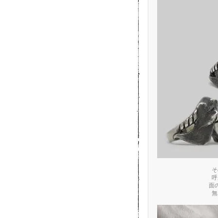
そ
呼
面
無