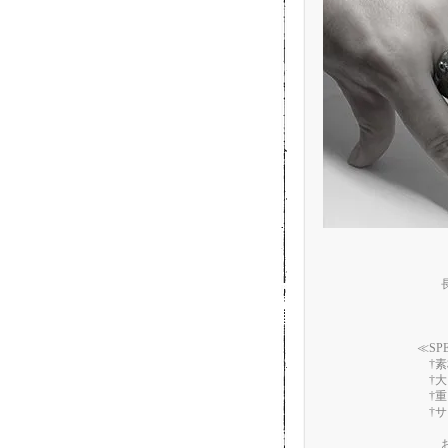
≪S
†素
†大
†重
†サ
お客