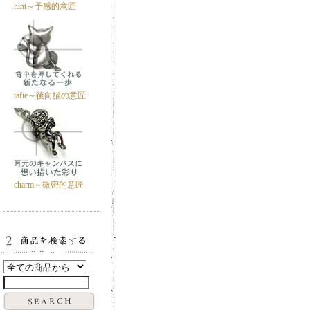
hint～予感的意匠
tafie～後向猫の意匠
charm～微密的意匠