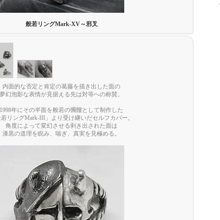
般若リングMark-XV～邪叉
内面的な否定と肯定の葛藤を描き出した面の
夢幻泡影な表情が見据える先は対等への称賛。
1998年にその半面を般若の髑髏として制作した
若リングMark-III」より受け継いだセルフカバー。
角度によって変幻させる剥き出された面は
漆黒の道理を睨み、喘ぎ、真実を見極める。