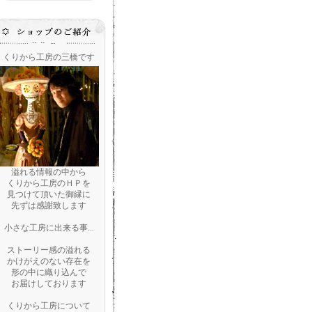
くりから工房の三橋です
溢れる情報の中から
くりから工房のＨＰを
見つけて頂いた御縁に
先ずは感謝致します
小さな工房に出来る事...
ストーリー感の溢れる
かけがえのない存在を
形の中に織り込んで
お届けしております
くりから工房について