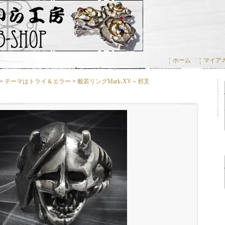
ホーム
マイア
>
テーマはトライ＆エラー
>
般若リングMark-XV～邪叉