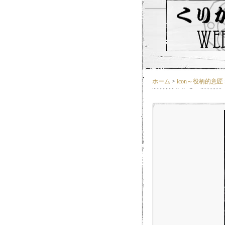
ホーム
>
icon～役柄的意匠