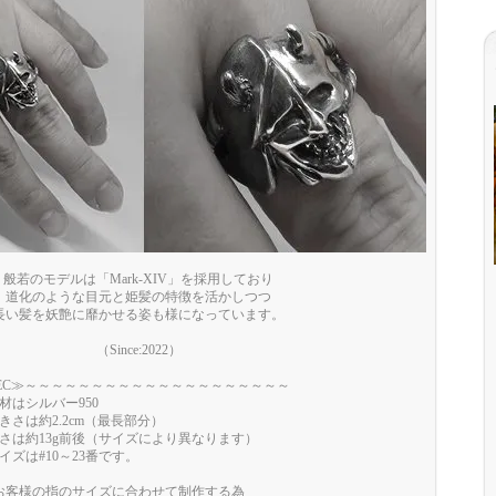
般若のモデルは「Mark-XIV」を採用しており
道化のような目元と姫髪の特徴を活かしつつ
長い髪を妖艶に靡かせる姿も様になっています。
（Since:2022）
PEC≫～～～～～～～～～～～～～～～～～～～～
材はシルバー950
きさは約2.2cm（最長部分）
さは約13g前後（サイズにより異なります）
イズは#10～23番です。
様の指のサイズに合わせて制作する為