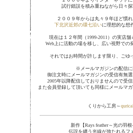
試行錯誤を積み重ねながら日々探
２００９年からは丸々９年ほど慣れ
下北沢近郊の環七沿い
に理想的な想
現在は１２年間（1999-2011）の実
Web上に活動の場を移し、広い視野での
それではお時間が許します限り、ごゆ
※メールマガジンの配信に
御注文時にメールマガジンの受信有無選
2005年以降配信しておりませんので受
また会員登録して頂いても同様にメールマガ
くりから工房～
qurica
新作【Rays feather～光の
伝説を纏う光線が放たれるフ