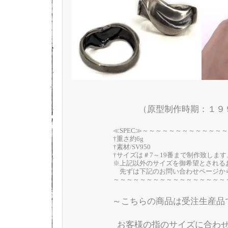
（原型制作時期：１９
≪SPEC≫～～～～～～～～～～～～
†重さ約6g
†素材/SV950
†サイズは＃7～19番まで制作致します
※上記以外のサイズを御希望とされる
先ずは下記のお問い合わせページか
～～～～～～～～～～～～～～～～～
～こちらの商品は受注生産品
お客様の指のサイズに合わ