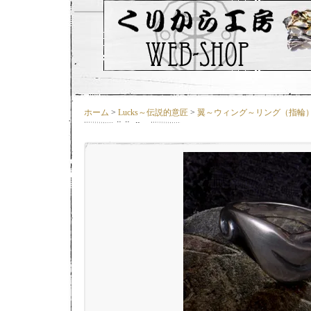
ホーム
>
Lucks～伝説的意匠
>
翼～ウィング～リング（指輪