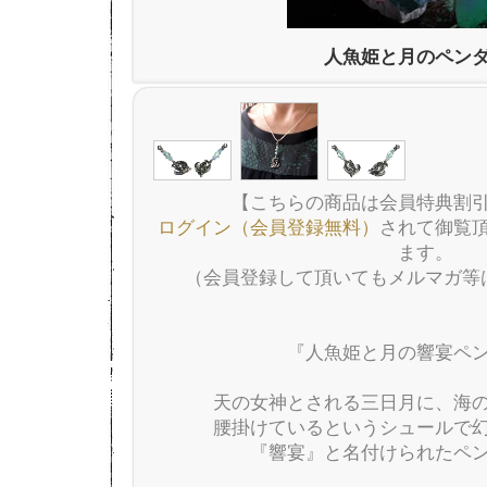
人魚姫と月のペン
【こちらの商品は会員特典割
ログイン（会員登録無料）
されて御覧
ます。
（会員登録して頂いてもメルマガ等
『人魚姫と月の響宴ペ
天の女神とされる三日月に、海
腰掛けているというシュールで
『響宴』と名付けられたペ