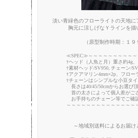
淡い青緑色のフローライトの天地に
胸元に涼しげなＹラインを描
（原型制作時期：１９
≪SPEC≫～～～～～～～～～
†ヘッド（人魚と月）重さ約4g、
†素材ヘッド/SV950, チェーン/SV
†アクアマリン4mm×2p、フローラ
†チェーンはシンプルな小豆タイ
長さは40/45/50cmからお選び
首の太さによって個人差がござ
お手持ちのチェーン等でご確認
～～～～～～～～～～～～～～
～地域別送料によるお届け