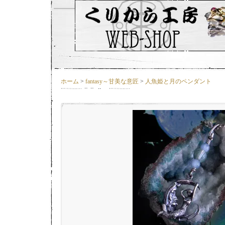
ホーム
>
fantasy～甘美な意匠
>
人魚姫と月のペンダント