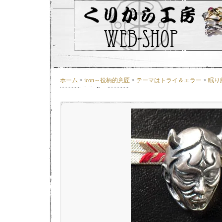
ホーム
>
icon～役柄的意匠
>
テーマはトライ＆エラー
>
眠り