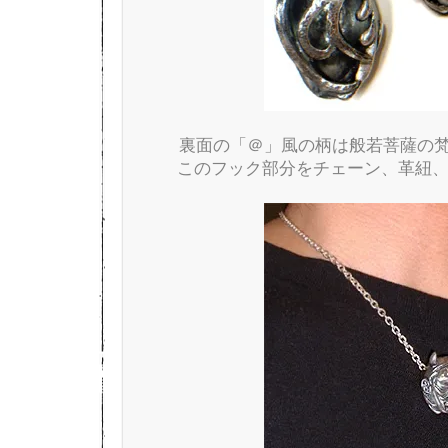
裏面の「＠」風の柄は般若菩薩の
このフック部分をチェーン、革紐、帯