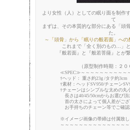
より女性（人）としての眠り面を制作
て
まずは、その本質的な部分にある「頭
た。
～「頭骨」から「眠りの般若面」への
これまで「全く別のもの…」
『般若面』と『般若菩薩』とが
（原型制作時期：２０
≪SPEC≫～～～～～～～～～～
†ヘッド： 重さ約23g /タテ約3cm
†素材：ヘッドSV950/チェーンSV9
†チェーンはシンプルな太めの丸
長さは40/45/50cmからお選び
首の太さによって個人差がござ
お手持ちのチェーン等でご確認
※イメージ画像の帯締は付属致し
～～～～～～～～～～～～～～