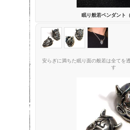
眠り般若ペンダント
安らぎに満ちた眠り面の般若は全てを
す